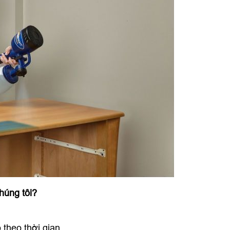
húng tôi
?
theo thời gian.