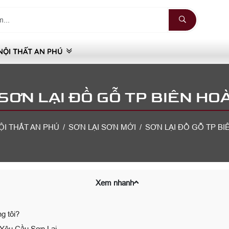
NỘI THẤT AN PHÚ
SƠN LẠI ĐỒ GỖ TP BIÊN HO
ỘI THẤT AN PHÚ
SƠN LẠI SƠN MỚI
SƠN LẠI ĐỒ GỖ TP BI
Xem nhanh
g tôi?
Yêu Cầu Sơn Lại