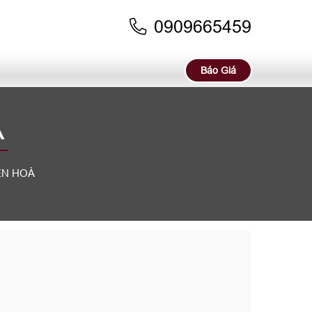
0909665459
Báo Giá
À
ÊN HOÀ