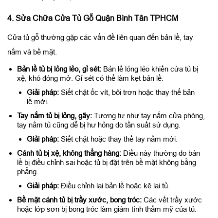
4. Sửa Chữa Cửa Tủ Gỗ Quận Bình Tân TPHCM
Cửa tủ gỗ thường gặp các vấn đề liên quan đến bản lề, tay
nắm và bề mặt.
Bản lề tủ bị lỏng lẻo, gỉ sét:
Bản lề lỏng lẻo khiến cửa tủ bị
xệ, khó đóng mở. Gỉ sét có thể làm kẹt bản lề.
Giải pháp:
Siết chặt ốc vít, bôi trơn hoặc thay thế bản
lề mới.
Tay nắm tủ bị lỏng, gãy:
Tương tự như tay nắm cửa phòng,
tay nắm tủ cũng dễ bị hư hỏng do tần suất sử dụng.
Giải pháp:
Siết chặt hoặc thay thế tay nắm mới.
Cánh tủ bị xệ, không thẳng hàng:
Điều này thường do bản
lề bị điều chỉnh sai hoặc tủ bị đặt trên bề mặt không bằng
phẳng.
Giải pháp:
Điều chỉnh lại bản lề hoặc kê lại tủ.
Bề mặt cánh tủ bị trầy xước, bong tróc:
Các vết trầy xước
hoặc lớp sơn bị bong tróc làm giảm tính thẩm mỹ của tủ.