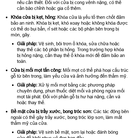
nếu cần thiết. Đối với cửa bị cong vênh nặng, có thể
cần bào chỉnh hoặc gia cố thêm.
Khóa cửa bị kẹt, hỏng:
Khóa cửa là yếu tố then chốt đảm
bảo an ninh. Khóa bị kẹt, khó xoay hoặc không khóa được
có thể do bụi bẩn, rỉ sét hoặc các bộ phận bên trong bị
mòn, gãy.
Giải pháp:
Vệ sinh, bôi trơn ổ khóa, sửa chữa hoặc
thay thế các bộ phận bị hỏng. Trong trường hợp khóa
bị hỏng nặng, cần thay thế ổ khóa mới để đảm bảo an
toàn.
Cửa bị mối mọt tấn công:
Mối mọt có thể phá hoại cấu trúc
gỗ từ bên trong, làm yếu cửa và ảnh hưởng đến thẩm mỹ.
Giải pháp:
Xử lý mối mọt bằng các phương pháp
chuyên dụng, phun thuốc diệt mối và phòng ngừa mối
mọt tái phát. Đối với phần gỗ bị hư hại nặng, cần vá
hoặc thay thế.
Bề mặt cửa bị trầy xước, bong tróc sơn:
Các tác động bên
ngoài có thể gây trầy xước, bong tróc lớp sơn, làm mất
thẩm mỹ của cửa.
Giải pháp:
Vệ sinh bề mặt, sơn lại hoặc đánh bóng
cửa để khôi phục vẻ đẹp ban đầu.