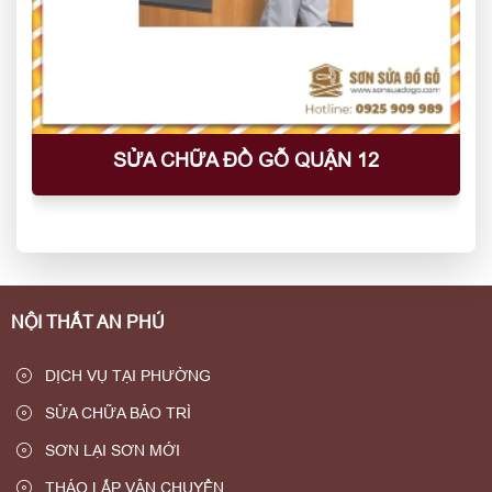
SỬA CHỮA ĐỒ GỖ QUẬN 12
NỘI THẤT AN PHÚ
DỊCH VỤ TẠI PHƯỜNG
SỬA CHỮA BẢO TRÌ
SƠN LẠI SƠN MỚI
THÁO LẮP VẬN CHUYỂN