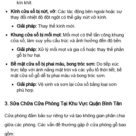
kín khít.
Kính cửa sổ bị nứt, vỡ:
Các tác động bên ngoài hoặc sự
thay đổi nhiệt độ đột ngột có thể gây nứt vỡ kính.
Giải pháp:
Thay thế kính mới.
Khung cửa sổ bị mối mọt:
Mối mọt có thể tấn công khung
cửa sổ, làm suy yếu cấu trúc và ảnh hưởng đến độ bền.
Giải pháp:
Xử lý mối mọt và gia cố hoặc thay thế phần
gỗ bị hư hại.
Bề mặt cửa sổ bị phai màu, bong tróc sơn:
Do tiếp xúc
trực tiếp với ánh nắng mặt trời và các yếu tố thời tiết, bề
mặt cửa sổ gỗ dễ bị phai màu và bong tróc sơn.
Giải pháp:
Vệ sinh và sơn lại cửa sổ bằng loại sơn
phù hợp.
3. Sửa Chữa Cửa Phòng Tại Khu Vực Quận Bình Tân
Cửa phòng đảm bảo sự riêng tư và tạo không gian phân chia
giữa các phòng. Các vấn đề thường gặp ở cửa phòng gỗ bao
gồm: