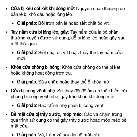
Cửa bị kêu cót két khi đóng mở:
Nguyên nhân thường do
bản lề bị khô dầu hoặc lỏng lẻo.
Giải pháp:
Bôi trơn bản lề hoặc siết chặt ốc vít.
Tay nắm cửa bị lỏng lẻo, gãy:
Tay nắm cửa là bộ phận
thường xuyên được sử dụng, dễ bị lỏng lẻo hoặc gãy sau
một thời gian.
Giải pháp:
Siết chặt ốc vít hoặc thay thế tay nắm cửa
mới.
Khóa cửa phòng bị hỏng:
Khóa cửa phòng có thể bị kẹt
hoặc không hoạt động trơn tru.
Giải pháp:
Sửa chữa hoặc thay thế ổ khóa mới.
Cửa bị cong vênh nhẹ:
Sự thay đổi độ ẩm có thể khiến cửa
phòng bị cong vênh nhẹ, gây khó khăn khi đóng mở.
Giải pháp:
Bào chỉnh nhẹ phần bị cong vênh.
Bề mặt cửa bị trầy xước, móp méo:
Các va chạm trong
quá trình sử dụng có thể gây trầy xước hoặc móp méo bề
mặt cửa.
Giải pháp:
Vá, trám và sơn lại bề mặt cửa.