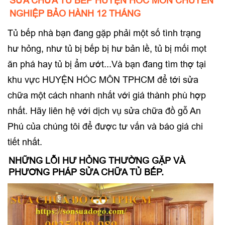
SỬA CHỮA TỦ BẾP HUYỆN HÓC MÔN CHUYÊN
NGHIỆP BẢO HÀNH 12 THÁNG
Tủ bếp nhà bạn đang gặp phải một số tình trạng
hư hỏng, như tủ bị bếp bị hư bản lề, tủ bị mối mọt
ăn phá hay tủ bị ẩm ướt...Và bạn đang tìm thợ tại
khu vực HUYỆN HÓC MÔN TPHCM để tới sửa
chữa một cách nhanh nhất với giá thành phù hợp
nhất. Hãy liên hệ với dịch vụ sửa chữa đồ gỗ An
Phú của chúng tôi để được tư vấn và báo giá chi
tiết nhất.
NHỮNG LỖI HƯ HỎNG THƯỜNG GẶP VÀ
PHƯƠNG PHÁP SỬA CHỮA TỦ BẾP.