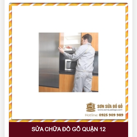
SỬA CHỮA ĐỒ GỖ QUẬN 12