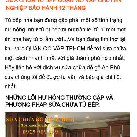
SỬA CHỮA TỦ BẾP QUẬN GÒ VẤP CHUYÊN
NGHIỆP BẢO HÀNH 12 THÁNG
Tủ bếp nhà bạn đang gặp phải một số tình trạng
hư hỏng, như tủ bị bếp bị hư bản lề, tủ bị mối mọt
ăn phá hay tủ bị ẩm ướt...Và bạn đang tìm thợ tại
khu vực QUẬN GÒ VẤP TPHCM để tới sửa chữa
một cách nhanh nhất với giá thành phù hợp nhất.
Hãy liên hệ với dịch vụ sửa chữa đồ gỗ An Phú
của chúng tôi để được tư vấn và báo giá chi tiết
nhất.
NHỮNG LỖI HƯ HỎNG THƯỜNG GẶP VÀ
PHƯƠNG PHÁP SỬA CHỮA TỦ BẾP.