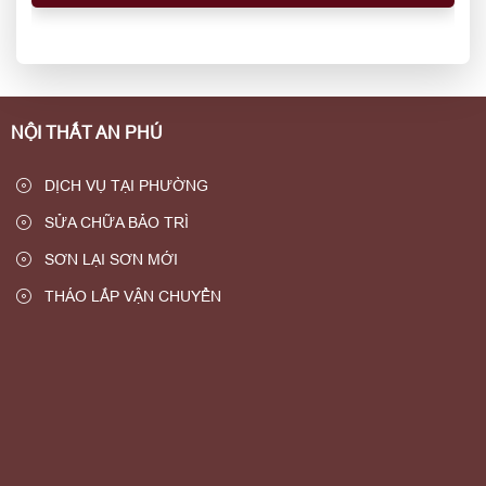
NỘI THẤT AN PHÚ
DỊCH VỤ TẠI PHƯỜNG
SỬA CHỮA BẢO TRÌ
SƠN LẠI SƠN MỚI
THÁO LẮP VẬN CHUYỂN