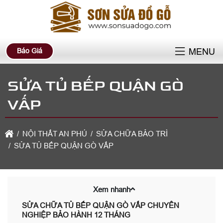
Báo Giá
MENU
SỬA TỦ BẾP QUẬN GÒ
VẤP
NỘI THẤT AN PHÚ
SỬA CHỮA BẢO TRÌ
SỬA TỦ BẾP QUẬN GÒ VẤP
Xem nhanh
SỬA CHỮA TỦ BẾP QUẬN GÒ VẤP CHUYÊN
NGHIỆP BẢO HÀNH 12 THÁNG