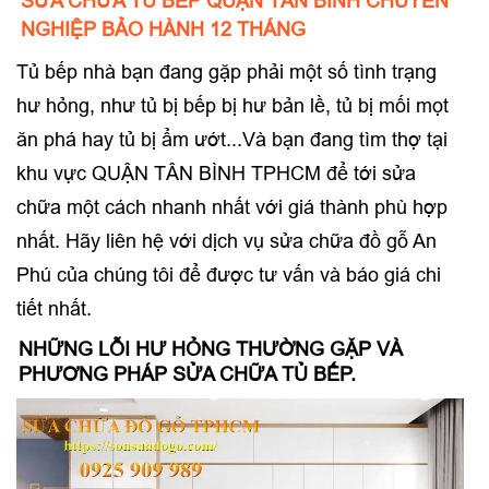
SỬA CHỮA TỦ BẾP QUẬN TÂN BÌNH CHUYÊN
NGHIỆP BẢO HÀNH 12 THÁNG
Tủ bếp nhà bạn đang gặp phải một số tình trạng
hư hỏng, như tủ bị bếp bị hư bản lề, tủ bị mối mọt
ăn phá hay tủ bị ẩm ướt...Và bạn đang tìm thợ tại
khu vực QUẬN TÂN BÌNH TPHCM để tới sửa
chữa một cách nhanh nhất với giá thành phù hợp
nhất. Hãy liên hệ với dịch vụ sửa chữa đồ gỗ An
Phú của chúng tôi để được tư vấn và báo giá chi
tiết nhất.
NHỮNG LỖI HƯ HỎNG THƯỜNG GẶP VÀ
PHƯƠNG PHÁP SỬA CHỮA TỦ BẾP.