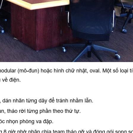
modular (mô-đun) hoặc hình chữ nhật, oval. Một số loại 
u về điện.
hận, dán nhãn từng dây để tránh nhầm lẫn.
n, tháo rời từng phần theo thứ tự.
góc nhọn phòng va đập.
ng 8 giờ nhờ phân chia team tháo gỡ và đóng gói song s