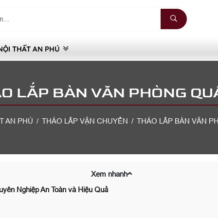
NỘI THẤT AN PHÚ
O LẮP BÀN VĂN PHÒNG QU
T AN PHÚ
THÁO LẮP VẬN CHUYỂN
THÁO LẮP BÀN VĂN P
Xem nhanh
uyên Nghiệp An Toàn và Hiệu Quả