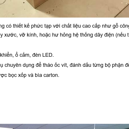
g có thiết kế phức tạp với chất liệu cao cấp như gỗ côn
trầy xước, vỡ kính, hoặc hư hỏng hệ thống dây điện (nếu 
u khiển, ổ cắm, đèn LED.
ụ chuyên dụng để tháo ốc vít, đánh dấu từng bộ phận đ
được bọc xốp và bìa carton.
.
n.