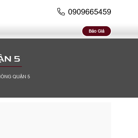
0909665459
Báo Giá
ẬN 5
HÒNG QUẬN 5