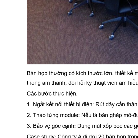
Bàn họp thường có kích thước lớn, thiết kế 
thống âm thanh, đòi hỏi kỹ thuật viên am hiể
Các bước thực hiện:
1. Ngắt kết nối thiết bị điện: Rút dây cẩn t
2. Tháo từng module: Nếu là bàn ghép mô-đu
3. Bảo vệ góc cạnh: Dùng mút xốp bọc các 
Case study: Công ty A di dời 20 bàn họp tro