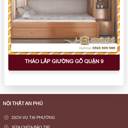
THÁO LẮP GIƯỜNG GỖ QUẬN 9
NỘI THẤT AN PHÚ
DỊCH VỤ TẠI PHƯỜNG
SỬA CHỮA BẢO TRÌ