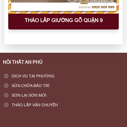
THÁO LẮP GIƯỜNG GỖ QUẬN 9
NỘI THẤT AN PHÚ
DỊCH VỤ TẠI PHƯỜNG
SỬA CHỮA BẢO TRÌ
SƠN LẠI SƠN MỚI
THÁO LẮP VẬN CHUYỂN