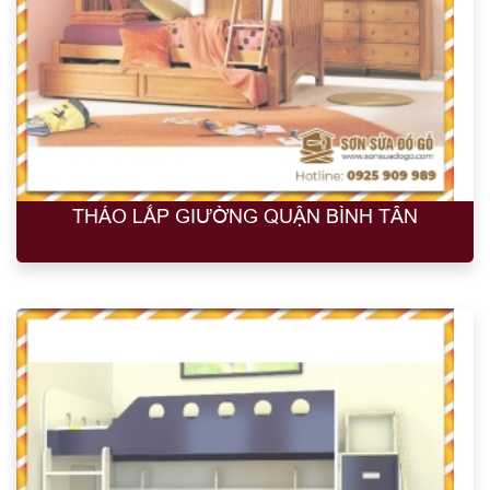
THÁO LẮP GIƯỜNG QUẬN BÌNH TÂN