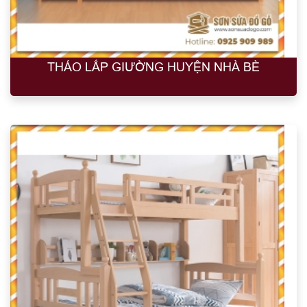
THÁO LẮP GIƯỜNG HUYỆN NHÀ BÈ