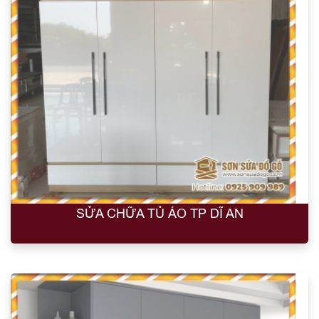
SỬA CHỮA TỦ ÁO TP DĨ AN