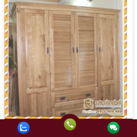
SỬA CHỮA TỦ ÁO QUẬN BÌNH THẠNH