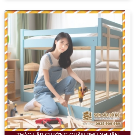
THÁO LẮP GIƯỜNG QUẬN PHÚ NHUẬN