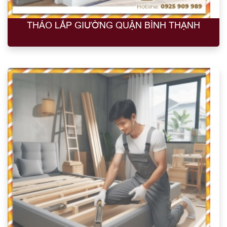
THÁO LẮP GIƯỜNG QUẬN BÌNH THẠNH