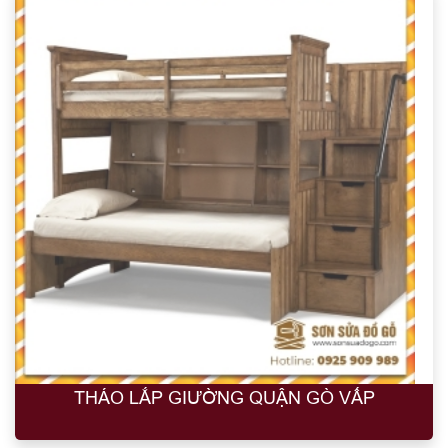
THÁO LẮP GIƯỜNG QUẬN GÒ VẤP