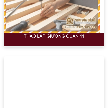
THÁO LẮP GIƯỜNG QUẬN 11