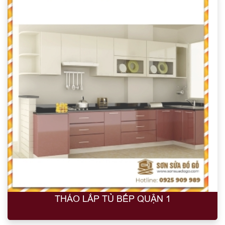
THÁO LẮP TỦ BẾP QUẬN 1