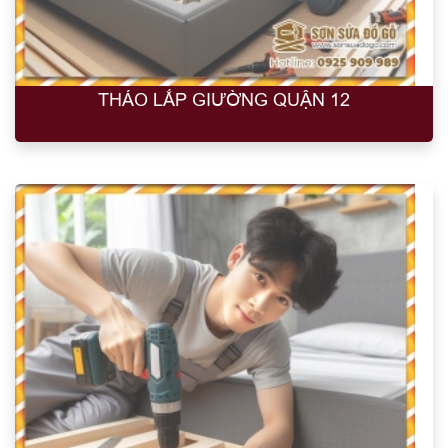
THÁO LẮP GIƯỜNG QUẬN 12