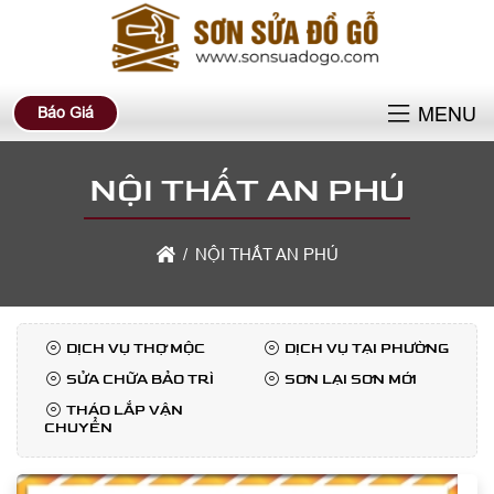
Báo Giá
MENU
NỘI THẤT AN PHÚ
NỘI THẤT AN PHÚ
DỊCH VỤ THỢ MỘC
DỊCH VỤ TẠI PHƯỜNG
SỬA CHỮA BẢO TRÌ
SƠN LẠI SƠN MỚI
THÁO LẮP VẬN
CHUYỂN